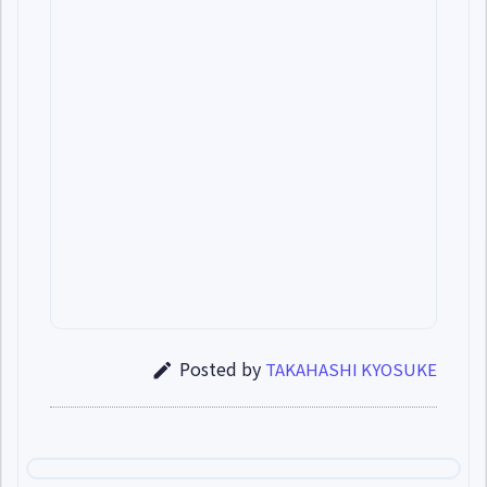
Posted by
TAKAHASHI KYOSUKE
