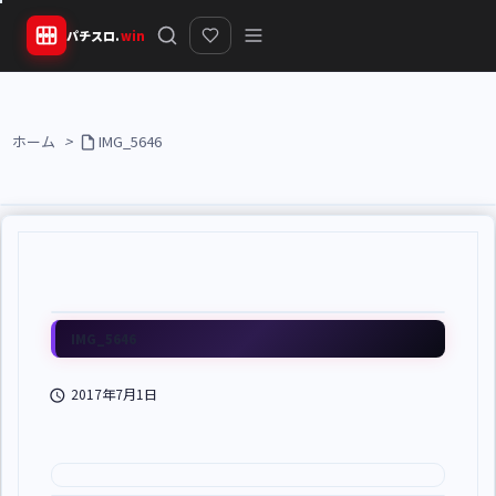
パチスロ.
win
ホーム
>
IMG_5646

IMG_5646
2017年7月1日
