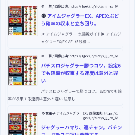
© 一撃 / 画像出典: https://1geki.jp/slot/s_ij_ex_6/
🧭
アイムジャグラーEX、APEX:ぶど
う確率の収束と立ち回り。
📌 アイムジャグラー の最新ガイド▶︎ アイムジ
ャグラーEX/EX-AE（5号機 ...
© 一撃 / 画像出典: https://1geki.jp/slot/s_ij_ex_6/
パチスロジャグラー勝つコツ。設定6
でも確率が収束する速度は意外と遅
い
パチスロジャグラーで勝つコツ。 設定6でも確
率が収束する速度は意外と遅い 注意し ...
© 北電子 アイムジャグラーEX / 画像出典: https://1
geki.jp/slot/s_ij_ex_6/
ジャグラーハマり、連チャン。パチン
コ、パチスロ運は発散する