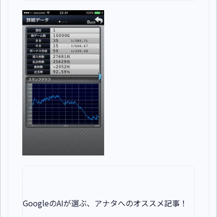
GoogleのAIが選ぶ、アナタへのオススメ記事！