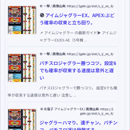
© 一撃 / 画像出典: https://1geki.jp/slot/s_ij_ex_6/
🧭
アイムジャグラーEX、APEX:ぶど
う確率の収束と立ち回り。
📌 アイムジャグラー の最新ガイド▶︎ アイムジ
ャグラーEX/EX-AE（5号機 ...
© 一撃 / 画像出典: https://1geki.jp/slot/s_ij_ex_6/
パチスロジャグラー勝つコツ。設定6
でも確率が収束する速度は意外と遅
い
パチスロジャグラーで勝つコツ。 設定6でも確
率が収束する速度は意外と遅い 注意し ...
© 北電子 アイムジャグラーEX / 画像出典: https://1
geki.jp/slot/s_ij_ex_6/
ジャグラーハマり、連チャン。パチン
コ、パチスロ運は発散する