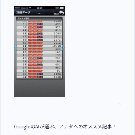
GoogleのAIが選ぶ、アナタへのオススメ記事！