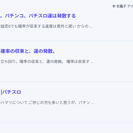
© 北電子 アイムジ
ン。パチンコ、パチスロ運は発散する
定6でも確率が収束する速度は意外と遅い からの ...
ー確率の収束と、運の発散。
ち回り。確率の収束と、運の発散。 確率は収束す ...
|パチスロ
マリについて ご存じの方も多いと思うが、パチン ...