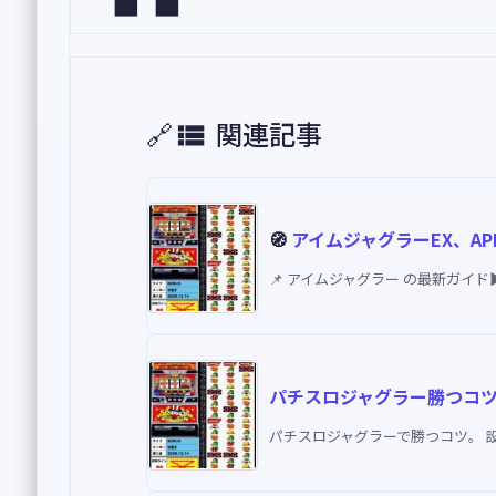
🔗
関連記事

🧭
アイムジャグラーEX、A
📌 アイムジャグラー の最新ガイド▶︎ 
パチスロジャグラー勝つコツ
パチスロジャグラーで勝つコツ。 設