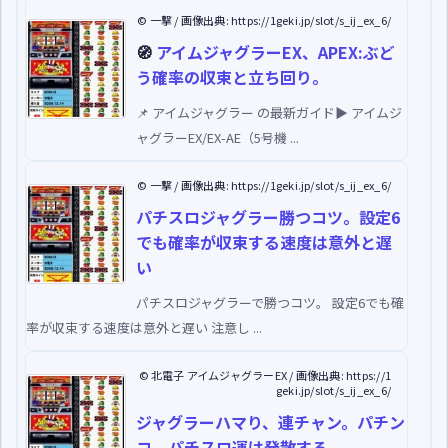
© 一撃 / 画像出典: https://1geki.jp/slot/s_ij_ex_6/
🧭
アイムジャグラーEX、APEX:ぶど
う確率の収束と立ち回り。
📌 アイムジャグラー の最新ガイド▶︎ アイムジ
ャグラーEX/EX-AE（5号機 ...
© 一撃 / 画像出典: https://1geki.jp/slot/s_ij_ex_6/
パチスロジャグラー勝つコツ。設定6
でも確率が収束する速度は意外と遅
い
パチスロジャグラーで勝つコツ。 設定6でも確
率が収束する速度は意外と遅い 注意し ...
© 北電子 アイムジャグラーEX / 画像出典: https://1
geki.jp/slot/s_ij_ex_6/
ジャグラーハマり、連チャン。パチン
コ、パチスロ運は発散する