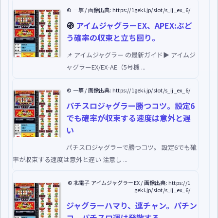
© 一撃 / 画像出典: https://1geki.jp/slot/s_ij_ex_6/
🧭
アイムジャグラーEX、APEX:ぶど
う確率の収束と立ち回り。
📌 アイムジャグラー の最新ガイド▶︎ アイムジ
ャグラーEX/EX-AE（5号機 ...
© 一撃 / 画像出典: https://1geki.jp/slot/s_ij_ex_6/
パチスロジャグラー勝つコツ。設定6
でも確率が収束する速度は意外と遅
い
パチスロジャグラーで勝つコツ。 設定6でも確
率が収束する速度は意外と遅い 注意し ...
© 北電子 アイムジャグラーEX / 画像出典: https://1
geki.jp/slot/s_ij_ex_6/
ジャグラーハマり、連チャン。パチン
コ、パチスロ運は発散する