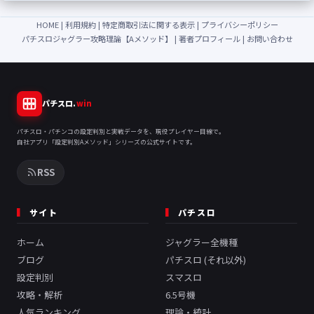
HOME
|
利用規約
|
特定商取引法に関する表示
|
プライバシーポリシー
パチスロジャグラー攻略理論【Aメソッド】
|
著者プロフィール
|
お問い合わせ
パチスロ.
win
パチスロ・パチンコの設定判別と実戦データを、現役プレイヤー目線で。
自社アプリ「設定判別Aメソッド」シリーズの公式サイトです。
RSS
サイト
パチスロ
ホーム
ジャグラー全機種
ブログ
パチスロ (それ以外)
設定判別
スマスロ
攻略・解析
6.5号機
人気ランキング
理論・統計