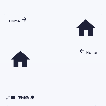


Home


Home
🔗
関連記事
