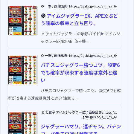
© 一撃 / 画像出典: https://1geki.jp/slot/s_ij_ex_6/
🧭
アイムジャグラーEX、APEX:ぶど
う確率の収束と立ち回り。
📌 アイムジャグラー の最新ガイド▶︎ アイムジ
ャグラーEX/EX-AE（5号機 ...
© 一撃 / 画像出典: https://1geki.jp/slot/s_ij_ex_6/
パチスロジャグラー勝つコツ。設定6
でも確率が収束する速度は意外と遅
い
パチスロジャグラーで勝つコツ。 設定6でも確
率が収束する速度は意外と遅い 注意し ...
© 北電子 アイムジャグラーEX / 画像出典: https://1
geki.jp/slot/s_ij_ex_6/
ジャグラーハマり、連チャン。パチン
コ、パチスロ運は発散する