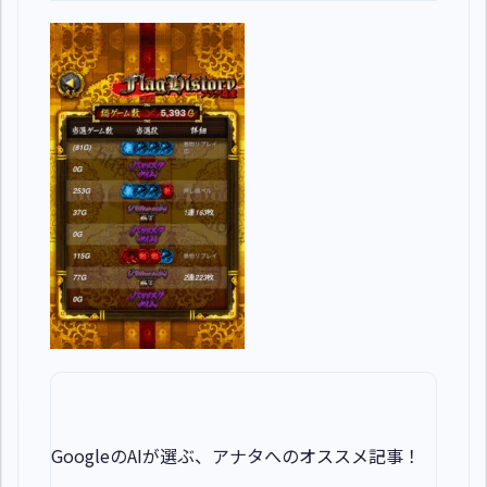
GoogleのAIが選ぶ、アナタへのオススメ記事！