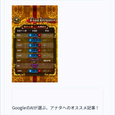
GoogleのAIが選ぶ、アナタへのオススメ記事！