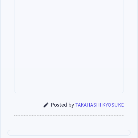
Posted by
TAKAHASHI KYOSUKE
