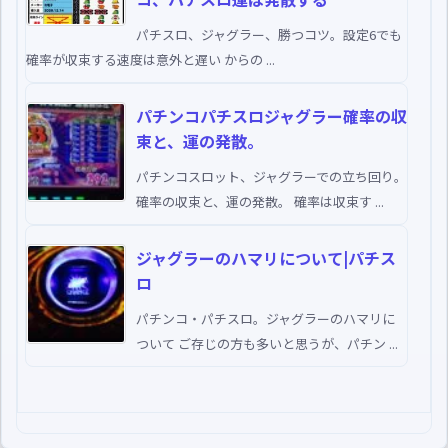
パチスロ、ジャグラー、勝つコツ。設定6でも
確率が収束する速度は意外と遅い からの ...
パチンコパチスロジャグラー確率の収
束と、運の発散。
パチンコスロット、ジャグラーでの立ち回り。
確率の収束と、運の発散。 確率は収束す ...
ジャグラーのハマリについて|パチス
ロ
パチンコ・パチスロ。ジャグラーのハマリに
ついて ご存じの方も多いと思うが、パチン ...