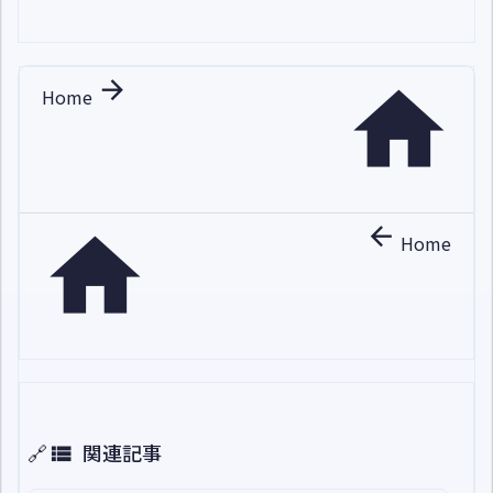


Home


Home
🔗
関連記事
