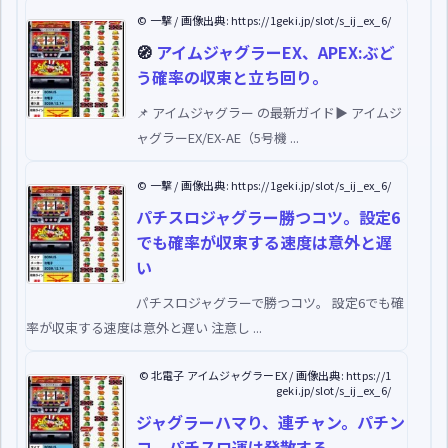
© 一撃 / 画像出典: https://1geki.jp/slot/s_ij_ex_6/
🧭
アイムジャグラーEX、APEX:ぶど
う確率の収束と立ち回り。
📌 アイムジャグラー の最新ガイド▶︎ アイムジ
ャグラーEX/EX-AE（5号機 ...
© 一撃 / 画像出典: https://1geki.jp/slot/s_ij_ex_6/
パチスロジャグラー勝つコツ。設定6
でも確率が収束する速度は意外と遅
い
パチスロジャグラーで勝つコツ。 設定6でも確
率が収束する速度は意外と遅い 注意し ...
© 北電子 アイムジャグラーEX / 画像出典: https://1
geki.jp/slot/s_ij_ex_6/
ジャグラーハマり、連チャン。パチン
コ、パチスロ運は発散する