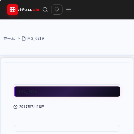
パチスロ.
win
ホーム
>
IMG_6719

IMG_6719
2017年7月18日
