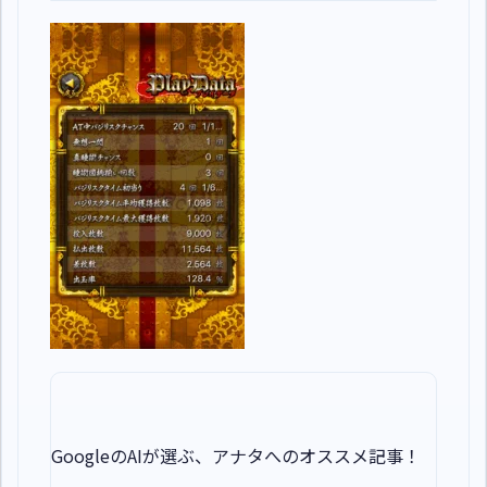
GoogleのAIが選ぶ、アナタへのオススメ記事！