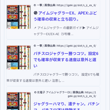
© 一撃 / 画像出典: https://1geki.jp/slot/s_ij_ex_6/
🧭
アイムジャグラーEX、APEX:ぶど
う確率の収束と立ち回り。
📌 アイムジャグラー の最新ガイド▶︎ アイムジ
ャグラーEX/EX-AE（5号機 ...
© 一撃 / 画像出典: https://1geki.jp/slot/s_ij_ex_6/
パチスロジャグラー勝つコツ。設定6
でも確率が収束する速度は意外と遅
い
パチスロジャグラーで勝つコツ。 設定6でも確
率が収束する速度は意外と遅い 注意し ...
© 北電子 アイムジャグラーEX / 画像出典: https://1
geki.jp/slot/s_ij_ex_6/
ジャグラーハマり、連チャン。パチン
コ、パチスロ運は発散する