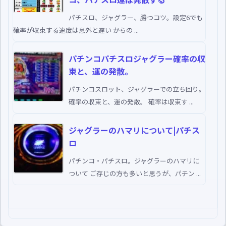
パチスロ、ジャグラー、勝つコツ。設定6でも
確率が収束する速度は意外と遅い からの ...
パチンコパチスロジャグラー確率の収
束と、運の発散。
パチンコスロット、ジャグラーでの立ち回り。
確率の収束と、運の発散。 確率は収束す ...
ジャグラーのハマリについて|パチス
ロ
パチンコ・パチスロ。ジャグラーのハマリに
ついて ご存じの方も多いと思うが、パチン ...