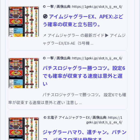
© 一撃 / 画像出典: https://1geki.jp/slot/s_ij_ex_6/
🧭
アイムジャグラーEX、APEX:ぶど
う確率の収束と立ち回り。
📌 アイムジャグラー の最新ガイド▶︎ アイムジ
ャグラーEX/EX-AE（5号機 ...
© 一撃 / 画像出典: https://1geki.jp/slot/s_ij_ex_6/
パチスロジャグラー勝つコツ。設定6
でも確率が収束する速度は意外と遅
い
パチスロジャグラーで勝つコツ。 設定6でも確
率が収束する速度は意外と遅い 注意し ...
© 北電子 アイムジャグラーEX / 画像出典: https://1
geki.jp/slot/s_ij_ex_6/
ジャグラーハマり、連チャン。パチン
コ、パチスロ運は発散する