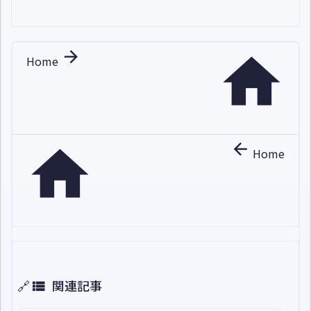


Home


Home
🔗
関連記事
