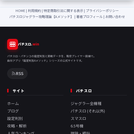
HOME
|
利用規約
|
特定商取引法に関する表示
|
プライバシーポリシー
パチスロジャグラー攻略理論【Aメソッド】
|
著者プロフィール
|
お問い合わせ
パチスロ.
win
パチスロ・パチンコの設定判別と実戦データを、現役プレイヤー目線で。
自社アプリ「設定判別Aメソッド」シリーズの公式サイトです。
RSS
サイト
パチスロ
ホーム
ジャグラー全機種
ブログ
パチスロ (それ以外)
設定判別
スマスロ
攻略・解析
6.5号機
人気ランキング
理論・統計