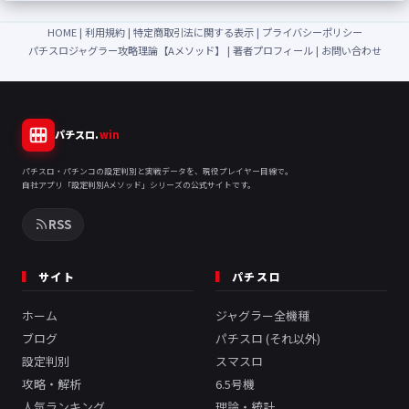
HOME
|
利用規約
|
特定商取引法に関する表示
|
プライバシーポリシー
パチスロジャグラー攻略理論【Aメソッド】
|
著者プロフィール
|
お問い合わせ
パチスロ.
win
パチスロ・パチンコの設定判別と実戦データを、現役プレイヤー目線で。
自社アプリ「設定判別Aメソッド」シリーズの公式サイトです。
RSS
サイト
パチスロ
ホーム
ジャグラー全機種
ブログ
パチスロ (それ以外)
設定判別
スマスロ
攻略・解析
6.5号機
人気ランキング
理論・統計