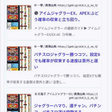
© 一撃 / 画像出典: https://1geki.jp/slot/s_ij_ex_6/
🧭
アイムジャグラーEX、APEX:ぶど
う確率の収束と立ち回り。
📌 アイムジャグラー の最新ガイド▶︎ アイムジ
ャグラーEX/EX-AE（5号機 ...
© 一撃 / 画像出典: https://1geki.jp/slot/s_ij_ex_6/
パチスロジャグラー勝つコツ。設定6
でも確率が収束する速度は意外と遅
い
パチスロジャグラーで勝つコツ。 設定6でも確
率が収束する速度は意外と遅い 注意し ...
© 北電子 アイムジャグラーEX / 画像出典: https://1
geki.jp/slot/s_ij_ex_6/
ジャグラーハマり、連チャン。パチン
コ、パチスロ運は発散する