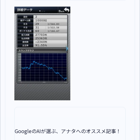
GoogleのAIが選ぶ、アナタへのオススメ記事！