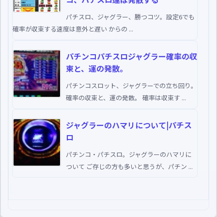
パチスロ、ジャグラー、勝つコツ。設定6でも
確率が収束する速度は意外と遅い からの ...
パチンコパチスロジャグラー確率の収
束と、運の発散。
パチンコスロット、ジャグラーでの立ち回り。
確率の収束と、運の発散。 確率は収束す ...
ジャグラーのハマリについて|パチス
ロ
パチンコ・パチスロ。ジャグラーのハマリに
ついて ご存じの方も多いと思うが、パチン ...