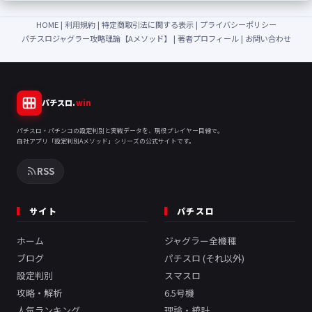
HOME
|
利用規約
|
特定商取引法に関する表示
|
プライバシーポリシー
パチスロジャグラー攻略理論【Aメソッド】
|
著者プロフィール
|
お問い合わせ
パチスロ.
win
パチスロ・パチンコの設定判別と実戦データを、現役プレイヤー目線で。
自社アプリ「設定判別Aメソッド」シリーズの公式サイトです。
RSS
サイト
パチスロ
ホーム
ジャグラー全機種
ブログ
パチスロ (それ以外)
設定判別
スマスロ
攻略・解析
6.5号機
人気ランキング
理論・統計