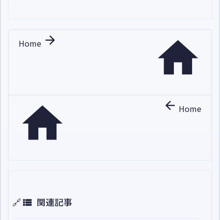


Home


Home
🔗
関連記事
