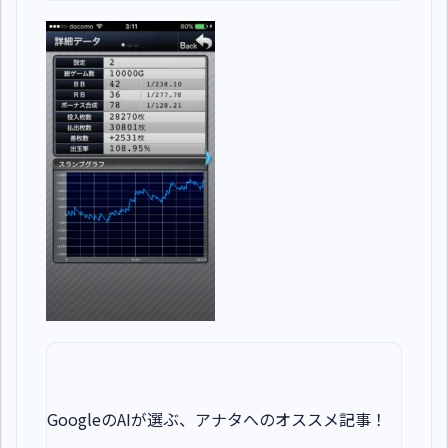
GoogleのAIが選ぶ、アナタへのオススメ記事！