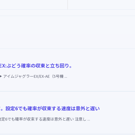
PEX:ぶどう確率の収束と立ち回り。
アイムジャグラーEX/EX-AE（5号機 ...
。設定6でも確率が収束する速度は意外と遅い
定6でも確率が収束する速度は意外と遅い 注意し ...