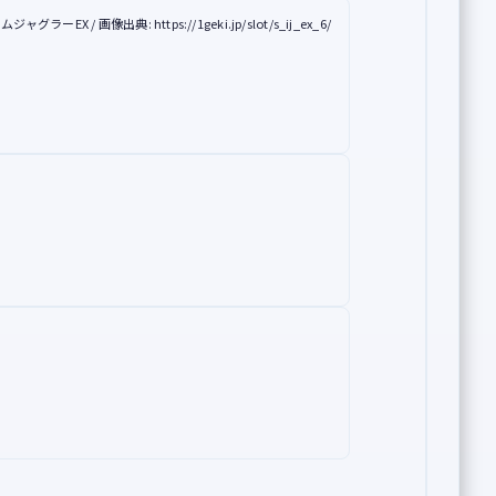
ャグラーEX / 画像出典: https://1geki.jp/slot/s_ij_ex_6/