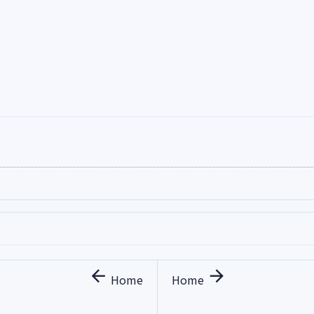


Home
Home