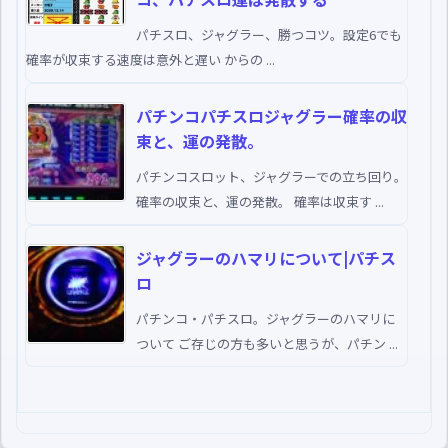
パチスロ、ジャグラー、勝つコツ。設定6でも
確率が収束する速度は意外と遅い からの ...
パチンコパチスロジャグラー確率の収
束と、運の発散。
パチンコスロット、ジャグラーでの立ち回り。
確率の収束と、運の発散。 確率は収束す ...
ジャグラーのハマリについて|パチス
ロ
パチンコ・パチスロ。ジャグラーのハマリに
ついて ご存じの方も多いと思うが、パチン ...