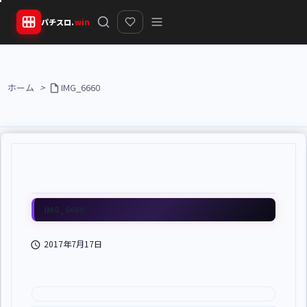
パチスロ.
win
ホーム
>
IMG_6660

IMG_6660
2017年7月17日
