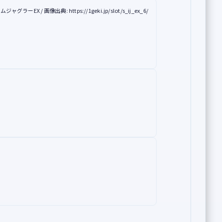
ャグラーEX / 画像出典: https://1geki.jp/slot/s_ij_ex_6/