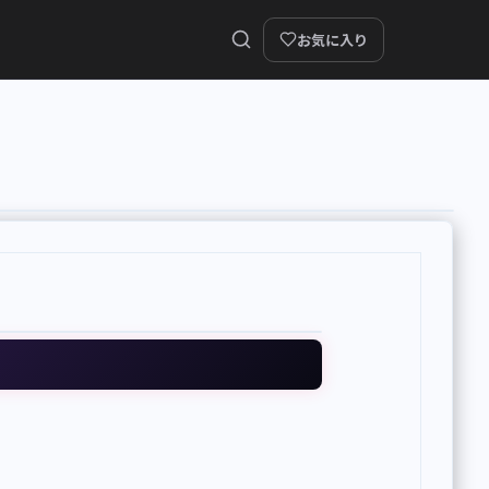
お気に入り