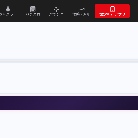
ジャグラー
パチスロ
パチンコ
攻略・解析
設定判別アプリ