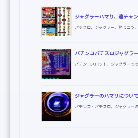
ジャグラーハマり、連チャ
パチスロ、ジャグラー、勝つコツ。設
パチンコパチスロジャグラ
パチンコスロット、ジャグラーでの立
ジャグラーのハマリについて
パチンコ・パチスロ。ジャグラーのハ