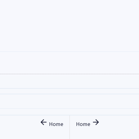


Home
Home