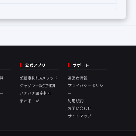
公式アプリ
サポート
覧
超設定判別Aメソッド
運営者情報
ジャグラー設定判別
プライバシーポリシ
ー
ハナハナ設定判別
ー
まわるーだ
利用規約
お問い合わせ
サイトマップ