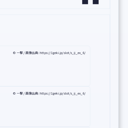
© 一撃 / 画像出典: https://1geki.jp/slot/s_ij_ex_6/
© 一撃 / 画像出典: https://1geki.jp/slot/s_ij_ex_6/