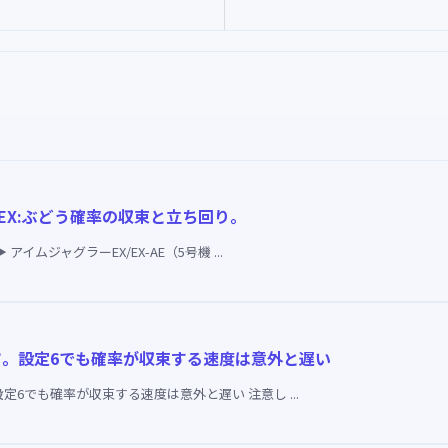
PEX:ぶどう確率の収束と立ち回り。
アイムジャグラーEX/EX-AE（5号機 ...
。設定6でも確率が収束する速度は意外と遅い
定6でも確率が収束する速度は意外と遅い 注意し ...