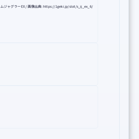
ャグラーEX / 画像出典: https://1geki.jp/slot/s_ij_ex_6/