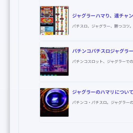
ジャグラーハマり、連チャ
パチスロ、ジャグラー、勝つコツ。設
パチンコパチスロジャグラ
パチンコスロット、ジャグラーでの立
ジャグラーのハマリについて
パチンコ・パチスロ。ジャグラーのハ