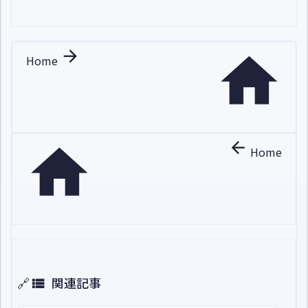


Home


Home
🔗
関連記事
