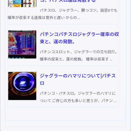
パチスロ、ジャグラー、勝つコツ。設定6でも
確率が収束する速度は意外と遅い からの ...
パチンコパチスロジャグラー確率の収
束と、運の発散。
パチンコスロット、ジャグラーでの立ち回り。
確率の収束と、運の発散。 確率は収束す ...
ジャグラーのハマリについて|パチス
ロ
パチンコ・パチスロ。ジャグラーのハマリに
ついて ご存じの方も多いと思うが、パチン ...