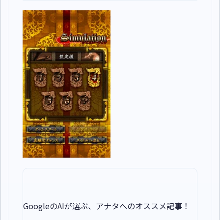
GoogleのAIが選ぶ、アナタへのオススメ記事！