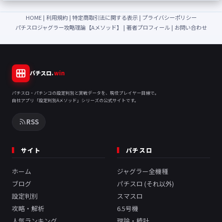
HOME
|
利用規約
|
特定商取引法に関する表示
|
プライバシーポリシー
パチスロジャグラー攻略理論【Aメソッド】
|
著者プロフィール
|
お問い合わせ
パチスロ.
win
パチスロ・パチンコの設定判別と実戦データを、現役プレイヤー目線で。
自社アプリ「設定判別Aメソッド」シリーズの公式サイトです。
RSS
サイト
パチスロ
ホーム
ジャグラー全機種
ブログ
パチスロ (それ以外)
設定判別
スマスロ
攻略・解析
6.5号機
人気ランキング
理論・統計