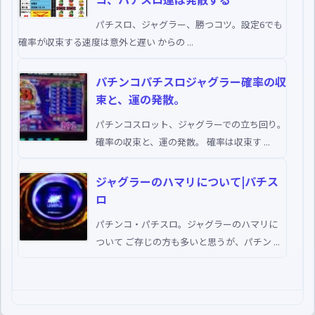
パチスロ、ジャグラー、勝つコツ。設定6でも
確率が収束する速度は意外と遅い からの ...
パチンコパチスロジャグラー確率の収
束と、運の発散。
パチンコスロット、ジャグラーでの立ち回り。
確率の収束と、運の発散。 確率は収束す ...
ジャグラーのハマリについて|パチス
ロ
パチンコ・パチスロ。ジャグラーのハマリに
ついて ご存じの方も多いと思うが、パチン ...