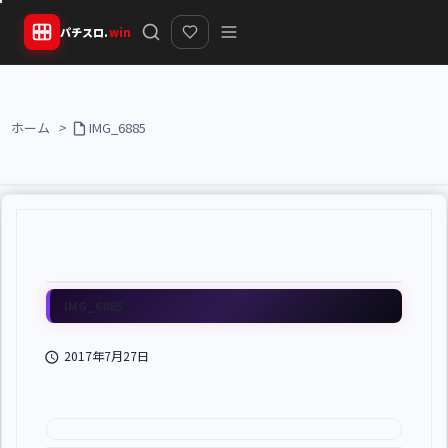
パチスロ.
win
ホーム
>
IMG_6885

IMG_6885
2017年7月27日
