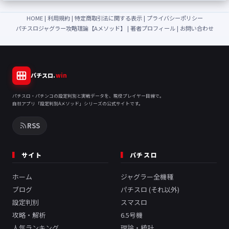
HOME
|
利用規約
|
特定商取引法に関する表示
|
プライバシーポリシー
パチスロジャグラー攻略理論【Aメソッド】
|
著者プロフィール
|
お問い合わせ
パチスロ.
win
パチスロ・パチンコの設定判別と実戦データを、現役プレイヤー目線で。
自社アプリ「設定判別Aメソッド」シリーズの公式サイトです。
RSS
サイト
パチスロ
ホーム
ジャグラー全機種
ブログ
パチスロ (それ以外)
設定判別
スマスロ
攻略・解析
6.5号機
人気ランキング
理論・統計