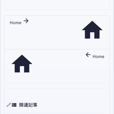


Home


Home
🔗
関連記事
