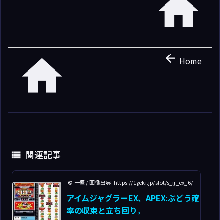



Home
関連記事

© 一撃 / 画像出典: https://1geki.jp/slot/s_ij_ex_6/
アイムジャグラーEX、APEX:ぶどう確
率の収束と立ち回り。