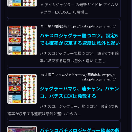
📌 アイムジャグラー の最新ガイド▶︎ アイムジ
ャグラーEX/EX-AE（5号機 ...
© 一撃 / 画像出典: https://1geki.jp/slot/s_ij_ex_6/
パチスロジャグラー勝つコツ。設定6
でも確率が収束する速度は意外と遅い
パチスロジャグラーで勝つコツ。 設定6でも確
率が収束する速度は意外と遅い 注意し ...
© 北電子 アイムジャグラーEX / 画像出典: https://1
geki.jp/slot/s_ij_ex_6/
ジャグラーハマり、連チャン。パチン
コ、パチスロ運は発散する
パチスロ、ジャグラー、勝つコツ。設定6でも
確率が収束する速度は意外と遅い からの ...
パチンコパチスロジャグラー確率の収