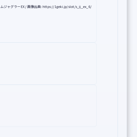
ャグラーEX / 画像出典: https://1geki.jp/slot/s_ij_ex_6/