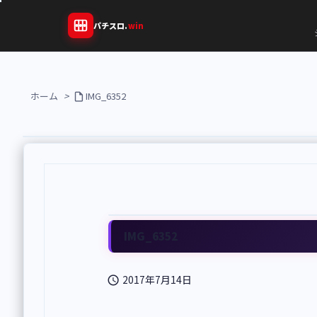
パチスロ.
win
ホーム
>
IMG_6352

IMG_6352
2017年7月14日
