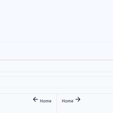


Home
Home