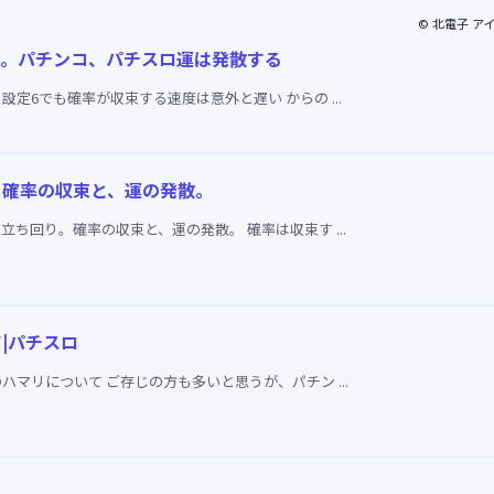
© 北電子 アイムジ
ン。パチンコ、パチスロ運は発散する
定6でも確率が収束する速度は意外と遅い からの ...
ー確率の収束と、運の発散。
ち回り。確率の収束と、運の発散。 確率は収束す ...
|パチスロ
マリについて ご存じの方も多いと思うが、パチン ...