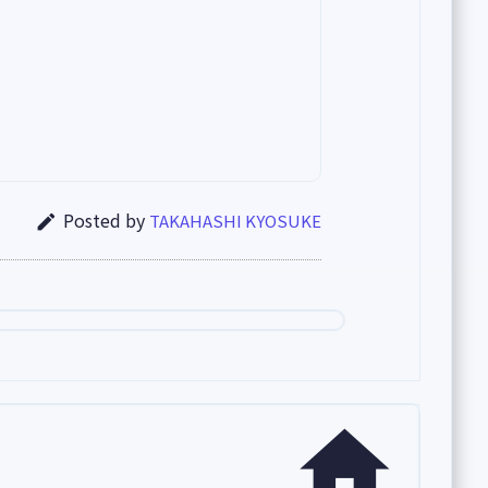
Posted by
TAKAHASHI KYOSUKE

