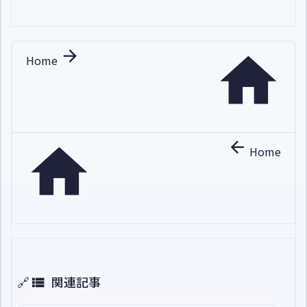


Home


Home
🔗
関連記事
