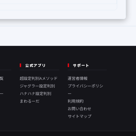
公式アプリ
サポート
覧
超設定判別Aメソッド
運営者情報
ジャグラー設定判別
プライバシーポリシ
ー
ハナハナ設定判別
ー
まわるーだ
利用規約
お問い合わせ
サイトマップ