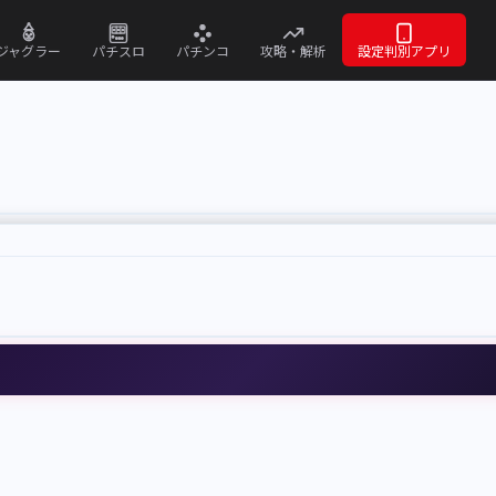
ジャグラー
パチスロ
パチンコ
攻略・解析
設定判別アプリ