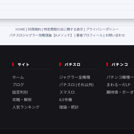
HOME
|
利用規約
|
特定商取引法に関する表示
|
プライバシーポリシー
パチスロジャグラー攻略理論【Aメソッド】
|
著者プロフィール
|
お問い合わせ
サイト
パチスロ
パチンコ
ホーム
ジャグラー全機種
パチンコ機種一
ブログ
パチスロ (それ以外)
まわるーだLP
設定判別
スマスロ
期待値・ボーダ
攻略・解析
6.5号機
人気ランキング
理論・統計