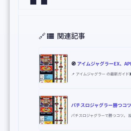
🔗
関連記事

🧭
アイムジャグラーEX、A
📌 アイムジャグラー の最新ガイド▶︎ 
パチスロジャグラー勝つコツ
パチスロジャグラーで勝つコツ。 設