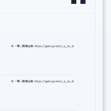
© 一撃 / 画像出典: https://1geki.jp/slot/s_ij_ex_6/
© 一撃 / 画像出典: https://1geki.jp/slot/s_ij_ex_6/