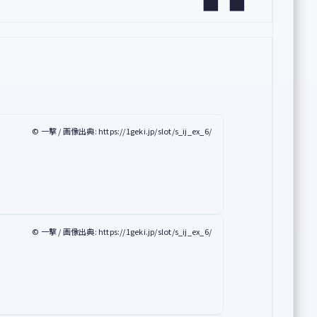
© 一撃 / 画像出典: https://1geki.jp/slot/s_ij_ex_6/
© 一撃 / 画像出典: https://1geki.jp/slot/s_ij_ex_6/