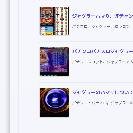
ジャグラーハマり、連チャ
パチスロ、ジャグラー、勝つコツ。設
パチンコパチスロジャグラ
パチンコスロット、ジャグラーでの立
ジャグラーのハマリについて
パチンコ・パチスロ。ジャグラーのハ