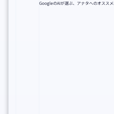
GoogleのAIが選ぶ、アナタへのオスス