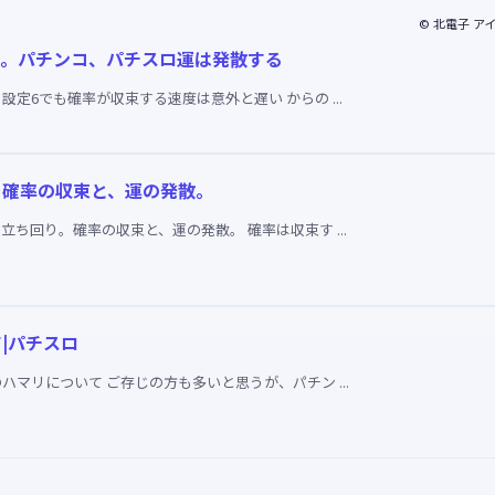
© 北電子 アイムジ
ン。パチンコ、パチスロ運は発散する
定6でも確率が収束する速度は意外と遅い からの ...
ー確率の収束と、運の発散。
ち回り。確率の収束と、運の発散。 確率は収束す ...
|パチスロ
マリについて ご存じの方も多いと思うが、パチン ...