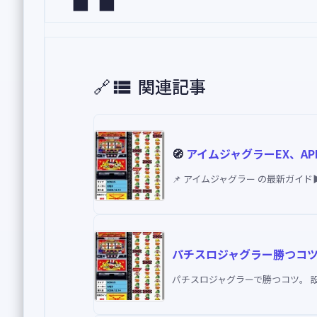
🔗
関連記事

🧭
アイムジャグラーEX、A
📌 アイムジャグラー の最新ガイド▶︎ 
パチスロジャグラー勝つコツ
パチスロジャグラーで勝つコツ。 設