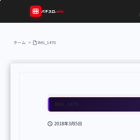
パチスロ.
win
ホーム
>
IMG_1470

IMG_1470
2018年3月5日
