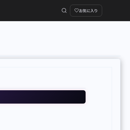
お気に入り