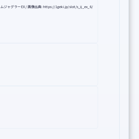
ャグラーEX / 画像出典: https://1geki.jp/slot/s_ij_ex_6/