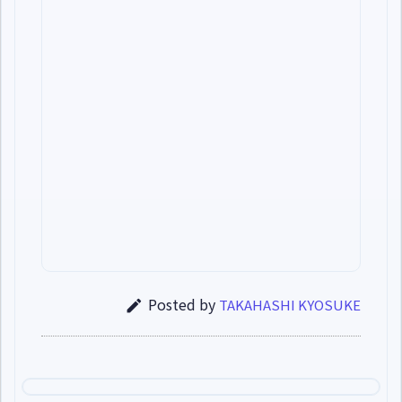
Posted by
TAKAHASHI KYOSUKE
