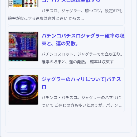
パチスロ、ジャグラー、勝つコツ。設定6でも
確率が収束する速度は意外と遅い からの ...
パチンコパチスロジャグラー確率の収
束と、運の発散。
パチンコスロット、ジャグラーでの立ち回り。
確率の収束と、運の発散。 確率は収束す ...
ジャグラーのハマリについて|パチス
ロ
パチンコ・パチスロ。ジャグラーのハマリに
ついて ご存じの方も多いと思うが、パチン ...