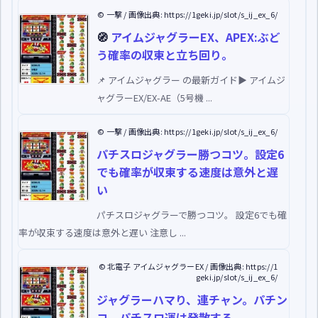
© 一撃 / 画像出典: https://1geki.jp/slot/s_ij_ex_6/
🧭
アイムジャグラーEX、APEX:ぶど
う確率の収束と立ち回り。
📌 アイムジャグラー の最新ガイド▶︎ アイムジ
ャグラーEX/EX-AE（5号機 ...
© 一撃 / 画像出典: https://1geki.jp/slot/s_ij_ex_6/
パチスロジャグラー勝つコツ。設定6
でも確率が収束する速度は意外と遅
い
パチスロジャグラーで勝つコツ。 設定6でも確
率が収束する速度は意外と遅い 注意し ...
© 北電子 アイムジャグラーEX / 画像出典: https://1
geki.jp/slot/s_ij_ex_6/
ジャグラーハマり、連チャン。パチン
コ、パチスロ運は発散する