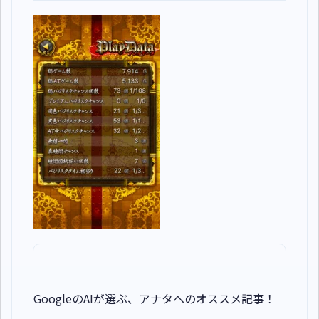
GoogleのAIが選ぶ、アナタへのオススメ記事！