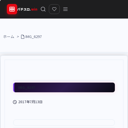
パチスロ.
win
ホーム
>
IMG_6297

IMG_6297
2017年7月13日
