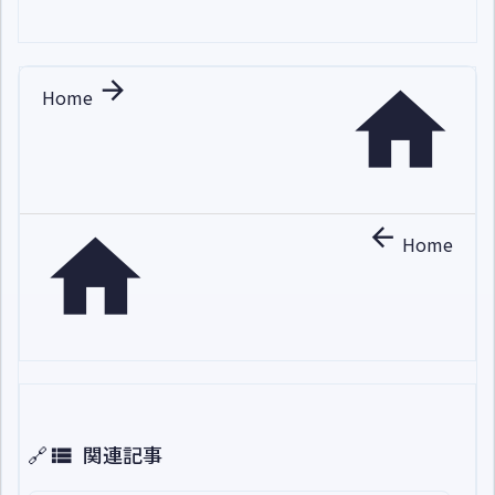


Home


Home
🔗
関連記事
