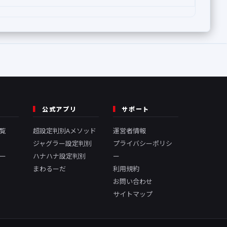
公式アプリ
サポート
覧
超設定判別Aメソッド
運営者情報
ジャグラー設定判別
プライバシーポリシ
ー
ハナハナ設定判別
ー
まわるーだ
利用規約
お問い合わせ
サイトマップ