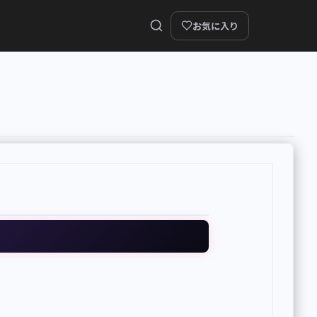
お気に入り