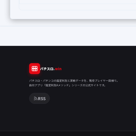
パチスロ.
win
パチスロ・パチンコの設定判別と実戦データを、現役プレイヤー目線で。
自社アプリ「設定判別Aメソッド」シリーズの公式サイトです。
RSS