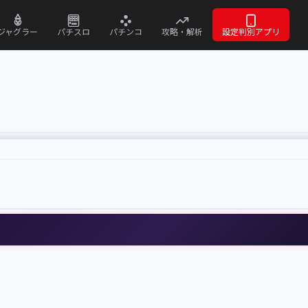
ジャグラー
パチスロ
パチンコ
攻略・解析
設定判別アプリ