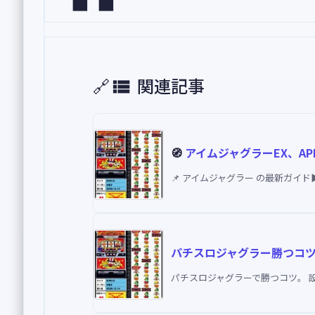
🔗
関連記事

🧭
アイムジャグラーEX、A
📌 アイムジャグラー の最新ガイド▶︎ 
パチスロジャグラー勝つコツ
パチスロジャグラーで勝つコツ。 設