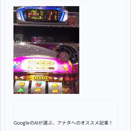
GoogleのAIが選ぶ、アナタへのオススメ記事！