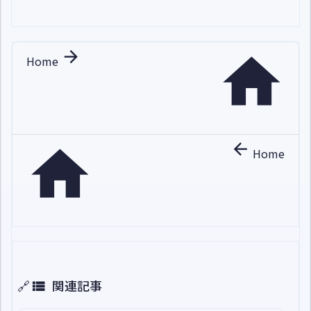


Home


Home
🔗
関連記事
