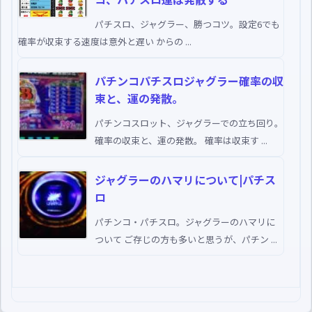
パチスロ、ジャグラー、勝つコツ。設定6でも
確率が収束する速度は意外と遅い からの ...
パチンコパチスロジャグラー確率の収
束と、運の発散。
パチンコスロット、ジャグラーでの立ち回り。
確率の収束と、運の発散。 確率は収束す ...
ジャグラーのハマリについて|パチス
ロ
パチンコ・パチスロ。ジャグラーのハマリに
ついて ご存じの方も多いと思うが、パチン ...