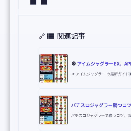
🔗
関連記事

🧭
アイムジャグラーEX、A
📌 アイムジャグラー の最新ガイド▶︎ 
パチスロジャグラー勝つコツ
パチスロジャグラーで勝つコツ。 設