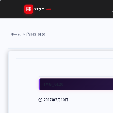
パチスロ.
win
ホーム
>
IMG_6120

IMG_6120
2017年7月10日
