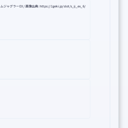
ャグラーEX / 画像出典: https://1geki.jp/slot/s_ij_ex_6/