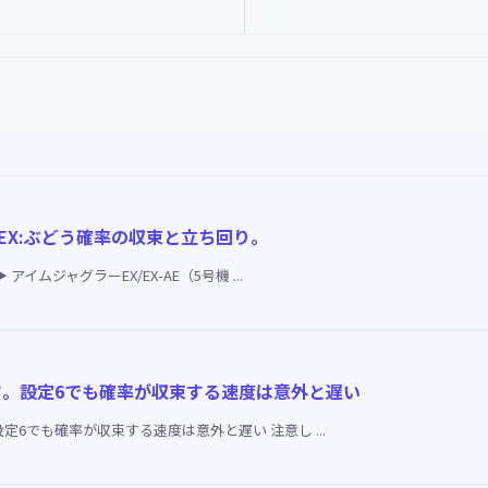
PEX:ぶどう確率の収束と立ち回り。
アイムジャグラーEX/EX-AE（5号機 ...
。設定6でも確率が収束する速度は意外と遅い
定6でも確率が収束する速度は意外と遅い 注意し ...