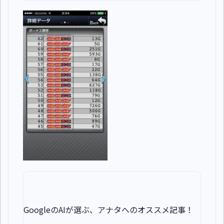
GoogleのAIが選ぶ、アナタへのオススメ記事！