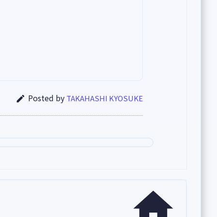
Posted by
TAKAHASHI KYOSUKE

