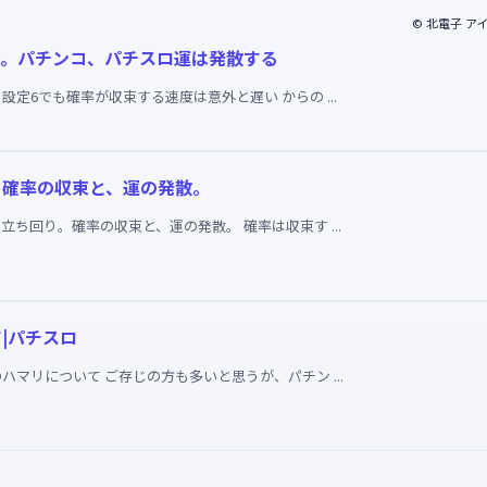
© 北電子 アイムジ
ン。パチンコ、パチスロ運は発散する
定6でも確率が収束する速度は意外と遅い からの ...
ー確率の収束と、運の発散。
ち回り。確率の収束と、運の発散。 確率は収束す ...
|パチスロ
マリについて ご存じの方も多いと思うが、パチン ...