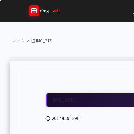
パチスロ.
win
ホーム
>
IMG_2431

IMG_2431
2017年3月29日
