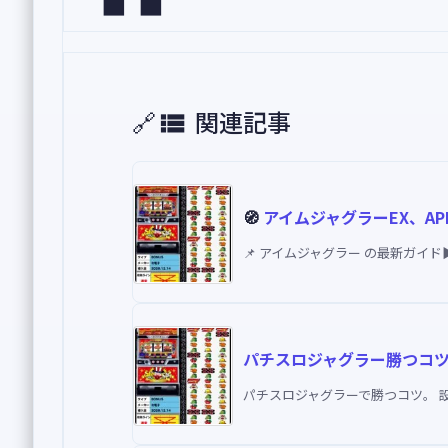
🔗
関連記事

🧭
アイムジャグラーEX、A
📌 アイムジャグラー の最新ガイド▶︎ 
パチスロジャグラー勝つコツ
パチスロジャグラーで勝つコツ。 設