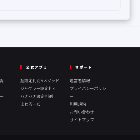
公式アプリ
サポート
覧
超設定判別Aメソッド
運営者情報
ジャグラー設定判別
プライバシーポリシ
ー
ハナハナ設定判別
ー
まわるーだ
利用規約
お問い合わせ
サイトマップ