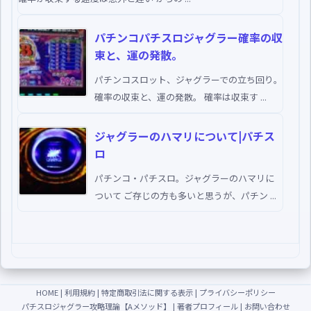
パチンコパチスロジャグラー確率の収
束と、運の発散。
パチンコスロット、ジャグラーでの立ち回り。
確率の収束と、運の発散。 確率は収束す ...
ジャグラーのハマリについて|パチス
ロ
パチンコ・パチスロ。ジャグラーのハマリに
ついて ご存じの方も多いと思うが、パチン ...
HOME
|
利用規約
|
特定商取引法に関する表示
|
プライバシーポリシー
パチスロジャグラー攻略理論【Aメソッド】
|
著者プロフィール
|
お問い合わせ