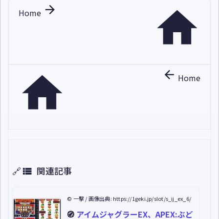


Home


Home
🔗
関連記事

© 一撃 / 画像出典: https://1geki.jp/slot/s_ij_ex_6/
🧭
アイムジャグラーEX、APEX:ぶど