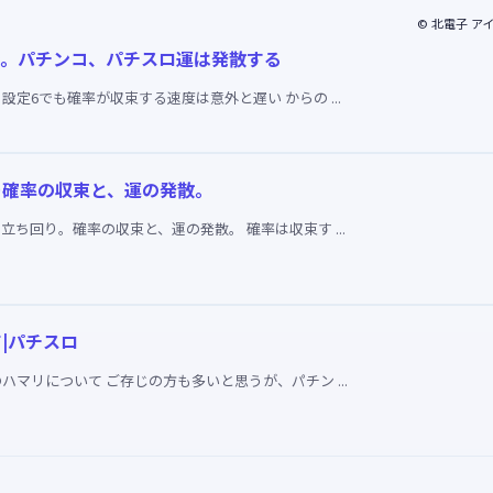
© 北電子 アイムジ
ン。パチンコ、パチスロ運は発散する
定6でも確率が収束する速度は意外と遅い からの ...
ー確率の収束と、運の発散。
ち回り。確率の収束と、運の発散。 確率は収束す ...
|パチスロ
マリについて ご存じの方も多いと思うが、パチン ...