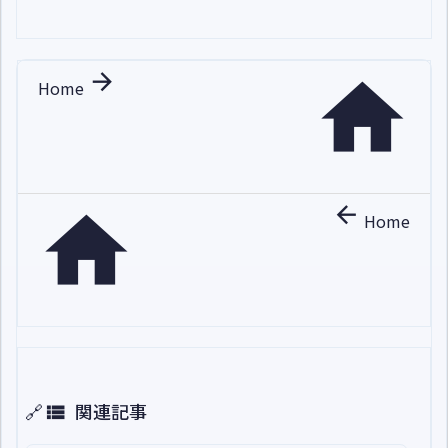


Home


Home
🔗
関連記事
