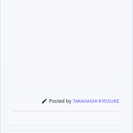
Posted by
TAKAHASHI KYOSUKE
