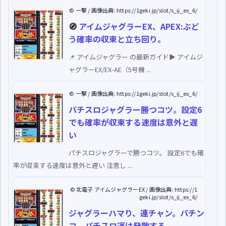
© 一撃 / 画像出典: https://1geki.jp/slot/s_ij_ex_6/
🧭
アイムジャグラーEX、APEX:ぶど
う確率の収束と立ち回り。
📌 アイムジャグラー の最新ガイド▶︎ アイムジ
ャグラーEX/EX-AE（5号機 ...
© 一撃 / 画像出典: https://1geki.jp/slot/s_ij_ex_6/
パチスロジャグラー勝つコツ。設定6
でも確率が収束する速度は意外と遅
い
パチスロジャグラーで勝つコツ。 設定6でも確
率が収束する速度は意外と遅い 注意し ...
© 北電子 アイムジャグラーEX / 画像出典: https://1
geki.jp/slot/s_ij_ex_6/
ジャグラーハマり、連チャン。パチン
コ、パチスロ運は発散する