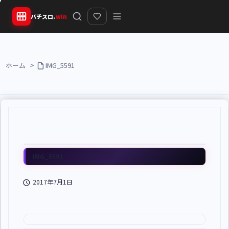
パチスロ.
win
ホーム
>
IMG_5591

IMG_5591
2017年7月1日
