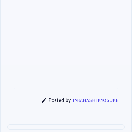
Posted by
TAKAHASHI KYOSUKE
