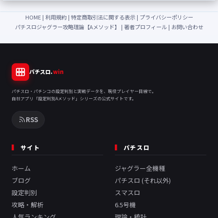
HOME
|
利用規約
|
特定商取引法に関する表示
|
プライバシーポリシー
パチスロジャグラー攻略理論【Aメソッド】
|
著者プロフィール
|
お問い合わせ
パチスロ.
win
パチスロ・パチンコの設定判別と実戦データを、現役プレイヤー目線で。
自社アプリ「設定判別Aメソッド」シリーズの公式サイトです。
RSS
サイト
パチスロ
ホーム
ジャグラー全機種
ブログ
パチスロ (それ以外)
設定判別
スマスロ
攻略・解析
6.5号機
人気ランキング
理論・統計