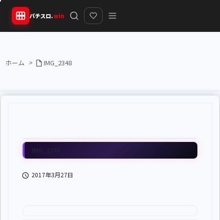
パチスロ.
win
ホーム
>
IMG_2348

IMG_2348
2017年3月27日
