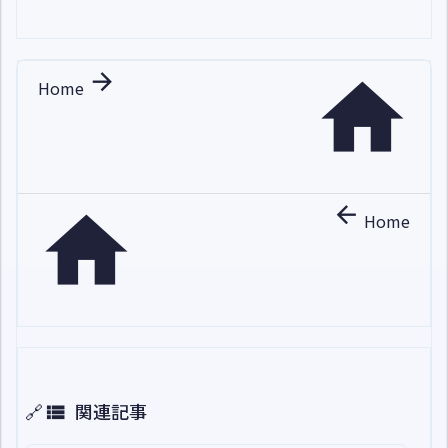


Home


Home
🔗
関連記事
