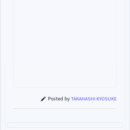
Posted by
TAKAHASHI KYOSUKE
