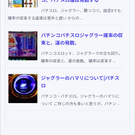
パチスロ、ジャグラー、勝つコツ。設定6でも
確率が収束する速度は意外と遅い からの ...
パチンコパチスロジャグラー確率の収
束と、運の発散。
パチンコスロット、ジャグラーでの立ち回り。
確率の収束と、運の発散。 確率は収束す ...
ジャグラーのハマリについて|パチス
ロ
パチンコ・パチスロ。ジャグラーのハマリに
ついて ご存じの方も多いと思うが、パチン ...