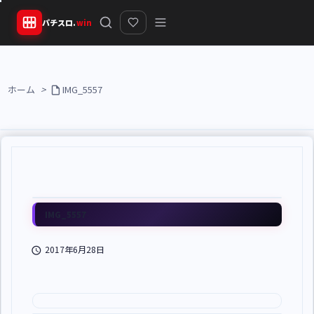
パチスロ.
win
ホーム
>
IMG_5557

IMG_5557
2017年6月28日
