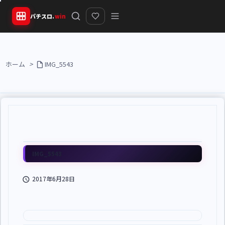
パチスロ.
win
ホーム
>
IMG_5543

IMG_5543
2017年6月28日
