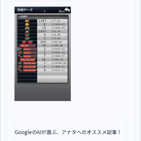
GoogleのAIが選ぶ、アナタへのオススメ記事！