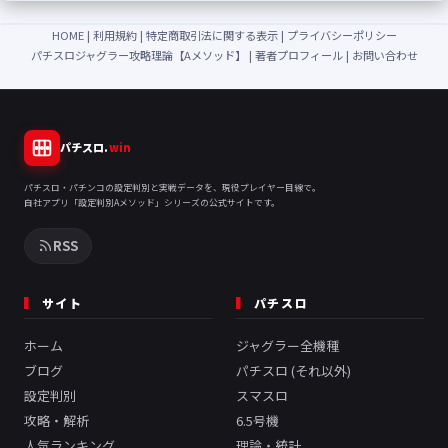
HOME
|
利用規約
|
特定商取引法に関する表示
|
プライバシーポリシー
パチスロジャグラー攻略理論【Aメソッド】
|
著者プロフィール
|
お問い合わせ
パチスロ.
win
パチスロ・パチンコの設定判別と実戦データを、現役プレイヤー目線で。
自社アプリ「設定判別Aメソッド」シリーズの公式サイトです。
RSS
サイト
パチスロ
ホーム
ジャグラー全機種
ブログ
パチスロ (それ以外)
設定判別
スマスロ
攻略・解析
6.5号機
人気ランキング
理論・統計