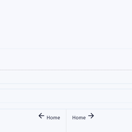


Home
Home