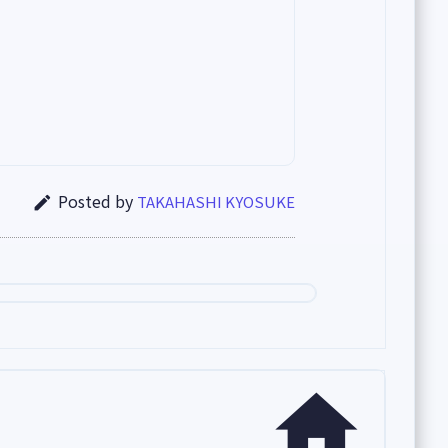
Posted by
TAKAHASHI KYOSUKE

