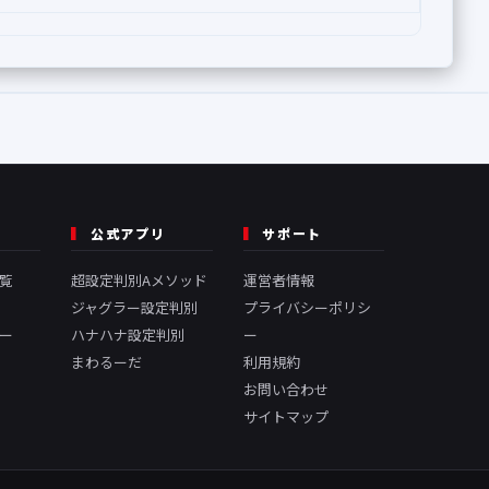
公式アプリ
サポート
覧
超設定判別Aメソッド
運営者情報
ジャグラー設定判別
プライバシーポリシ
ー
ハナハナ設定判別
ー
まわるーだ
利用規約
お問い合わせ
サイトマップ