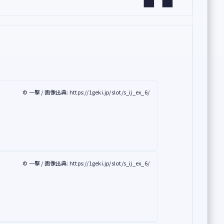
© 一撃 / 画像出典: https://1geki.jp/slot/s_ij_ex_6/
© 一撃 / 画像出典: https://1geki.jp/slot/s_ij_ex_6/