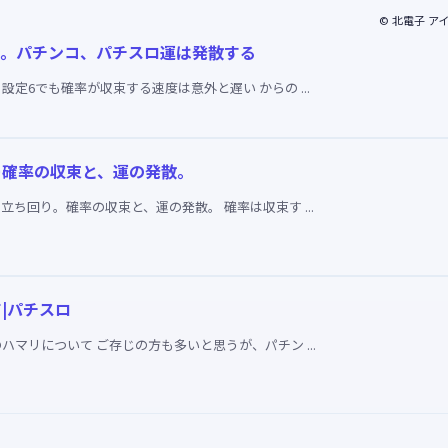
© 北電子 アイムジ
ン。パチンコ、パチスロ運は発散する
定6でも確率が収束する速度は意外と遅い からの ...
ー確率の収束と、運の発散。
ち回り。確率の収束と、運の発散。 確率は収束す ...
|パチスロ
マリについて ご存じの方も多いと思うが、パチン ...