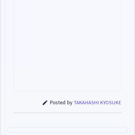
Posted by
TAKAHASHI KYOSUKE
