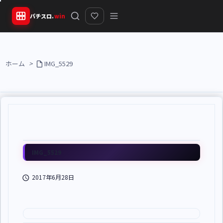
パチスロ.
win
ホーム
>
IMG_5529

IMG_5529
2017年6月28日
