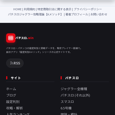
HOME
|
利用規約
|
特定商取引法に関する表示
|
プライバシーポリシー
パチスロジャグラー攻略理論【Aメソッド】
|
著者プロフィール
|
お問い合わせ
パチスロ.
win
パチスロ・パチンコの設定判別と実戦データを、現役プレイヤー目線で。
自社アプリ「設定判別Aメソッド」シリーズの公式サイトです。
RSS
サイト
パチスロ
ホーム
ジャグラー全機種
ブログ
パチスロ (それ以外)
設定判別
スマスロ
攻略・解析
6.5号機
人気ランキング
理論・統計