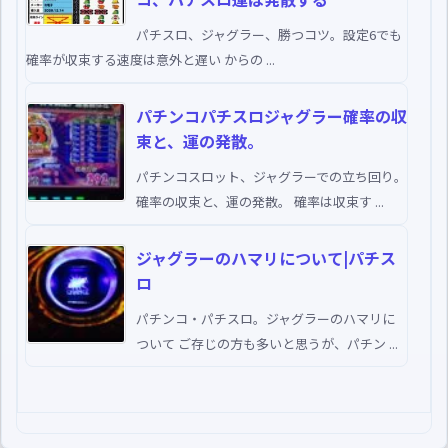
パチスロ、ジャグラー、勝つコツ。設定6でも
確率が収束する速度は意外と遅い からの ...
パチンコパチスロジャグラー確率の収
束と、運の発散。
パチンコスロット、ジャグラーでの立ち回り。
確率の収束と、運の発散。 確率は収束す ...
ジャグラーのハマリについて|パチス
ロ
パチンコ・パチスロ。ジャグラーのハマリに
ついて ご存じの方も多いと思うが、パチン ...