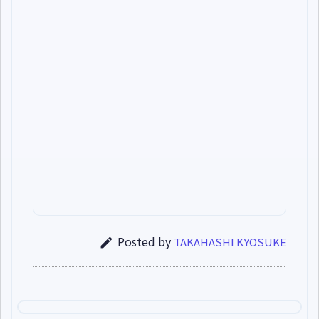
Posted by
TAKAHASHI KYOSUKE
