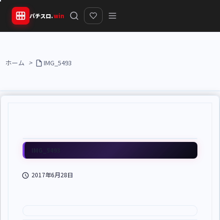
パチスロ.
win
ホーム
>
IMG_5493

IMG_5493
2017年6月28日
