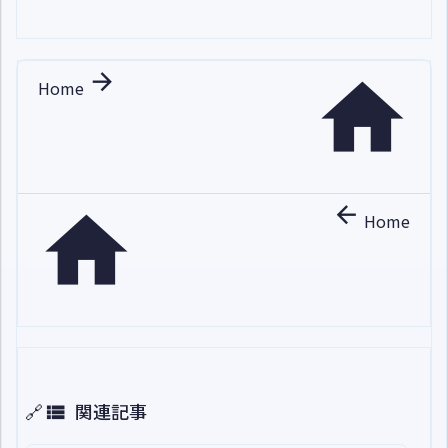


Home


Home
🔗
関連記事
