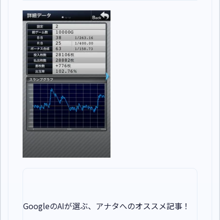
GoogleのAIが選ぶ、アナタへのオススメ記事！