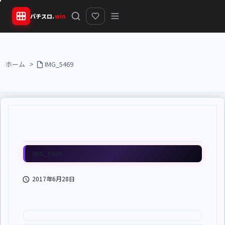
パチスロ.
win
ホーム
>
IMG_5469

IMG_5469
2017年6月28日
