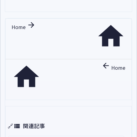


Home


Home
🔗
関連記事
