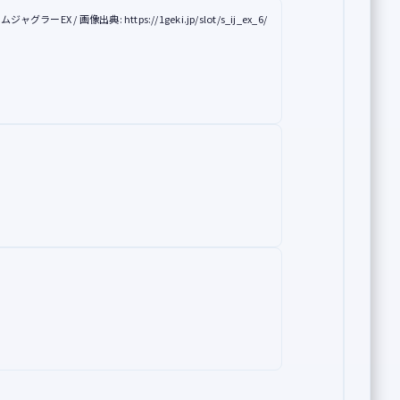
ャグラーEX / 画像出典: https://1geki.jp/slot/s_ij_ex_6/