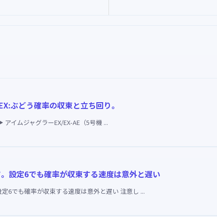
PEX:ぶどう確率の収束と立ち回り。
アイムジャグラーEX/EX-AE（5号機 ...
。設定6でも確率が収束する速度は意外と遅い
定6でも確率が収束する速度は意外と遅い 注意し ...