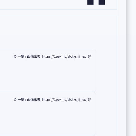
© 一撃 / 画像出典: https://1geki.jp/slot/s_ij_ex_6/
© 一撃 / 画像出典: https://1geki.jp/slot/s_ij_ex_6/