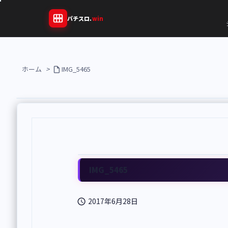
パチスロ.
win
ホーム
>
IMG_5465

IMG_5465
2017年6月28日
