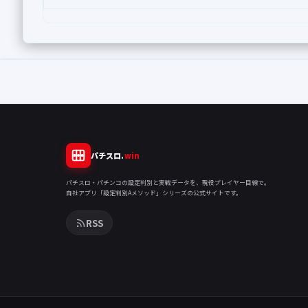
パチスロ.
win
パチスロ・パチンコの設定判別と実戦データを、現役プレイヤー目線で。
自社アプリ「設定判別Aメソッド」シリーズの公式サイトです。
RSS