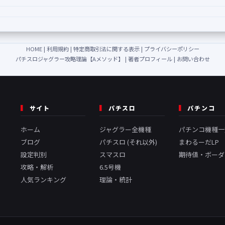
HOME
|
利用規約
|
特定商取引法に関する表示
|
プライバシーポリシー
パチスロジャグラー攻略理論【Aメソッド】
|
著者プロフィール
|
お問い合わせ
サイト
パチスロ
パチンコ
ホーム
ジャグラー全機種
パチンコ機種一
ブログ
パチスロ (それ以外)
まわるーだLP
設定判別
スマスロ
期待値・ボーダ
攻略・解析
6.5号機
人気ランキング
理論・統計