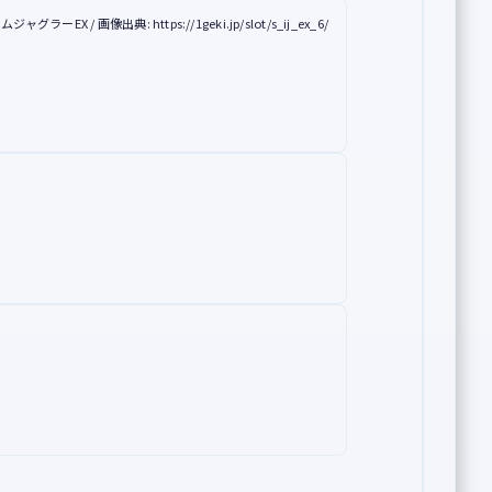
ャグラーEX / 画像出典: https://1geki.jp/slot/s_ij_ex_6/