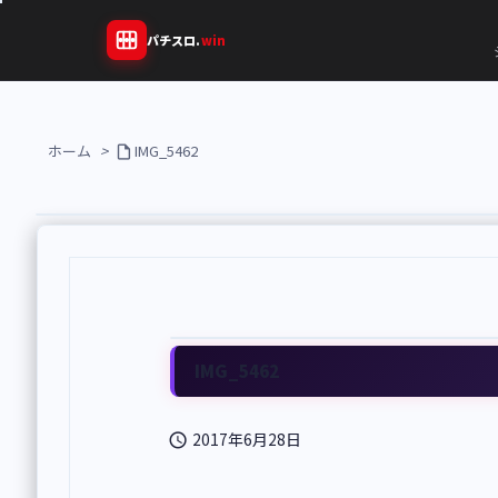
パチスロ.
win
ホーム
>
IMG_5462

IMG_5462
2017年6月28日
