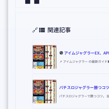
🔗
関連記事

🧭
アイムジャグラーEX、A
📌 アイムジャグラー の最新ガイド▶︎ 
パチスロジャグラー勝つコツ
パチスロジャグラーで勝つコツ。 設