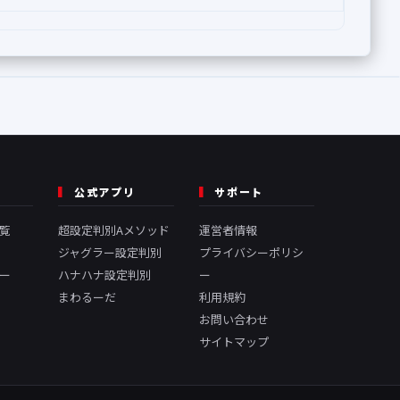
公式アプリ
サポート
覧
超設定判別Aメソッド
運営者情報
ジャグラー設定判別
プライバシーポリシ
ー
ハナハナ設定判別
ー
まわるーだ
利用規約
お問い合わせ
サイトマップ