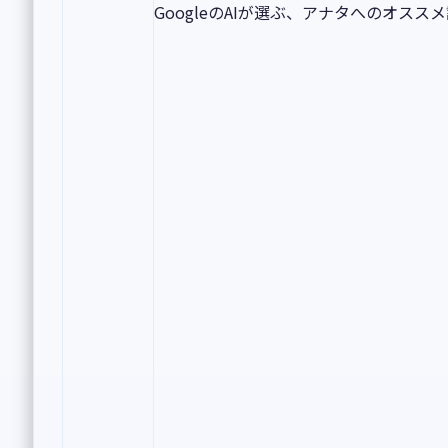
GoogleのAIが選ぶ、アナタへのオスス