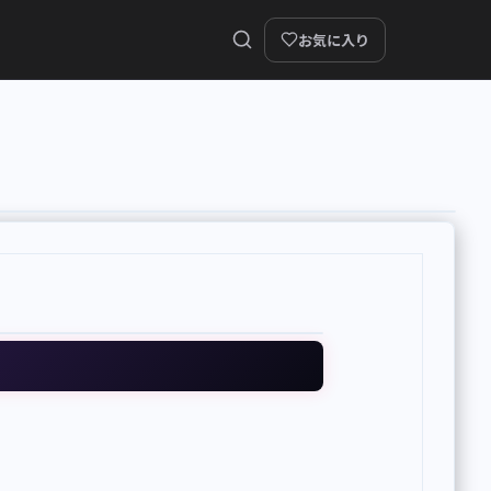
お気に入り