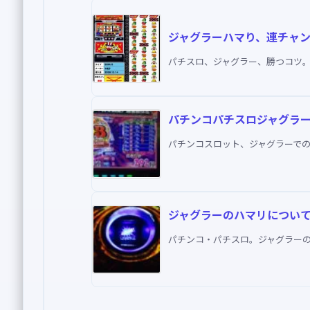
ジャグラーハマり、連チャ
パチスロ、ジャグラー、勝つコツ。設
パチンコパチスロジャグラ
パチンコスロット、ジャグラーでの立
ジャグラーのハマリについて
パチンコ・パチスロ。ジャグラーのハ