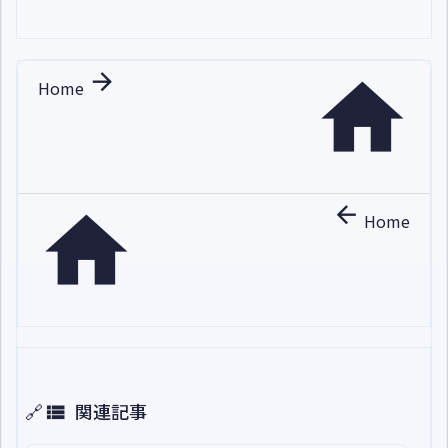


Home


Home
🔗
関連記事
